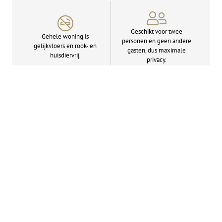
Geschikt voor twee
Gehele woning is
personen en geen andere
gelijkvloers en rook- en
gasten, dus maximale
huisdiervrij.
privacy.
Rijk uitgeruste open
Stijlvol ingerichte
keuken met inductie­
woonkamer met flat­
kookplaat en combi-
screen tv.
oven/­magnetron.
Dolce Gusto koffiezet­
Slaapkamer met
apparaat, water­koker en
comfortabele Emma-
grote koelkast met
matrassen en flatscreen tv.
vriesvak.