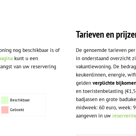
Tarieven en prijze
oning
nog beschikbaar is of
De genoemde tarieven per 
pagina
kunt u een
in onderstaand overzicht z
tvangst van uw reservering
vakantiewoning. De bedrag
keukenlinnen, energie, wi
gelden
verplichte bijkome
en toeristenbelasting (€1,
badjassen en grote badlak
Beschikbaar
midweek: 60 euro, week: 9
Geboekt
aangeven in uw
reserverin