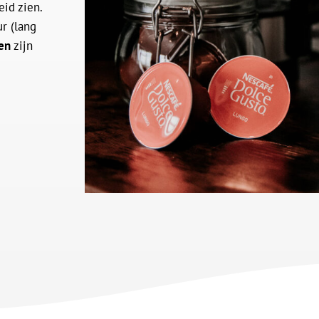
id zien.
r (lang
en
zijn