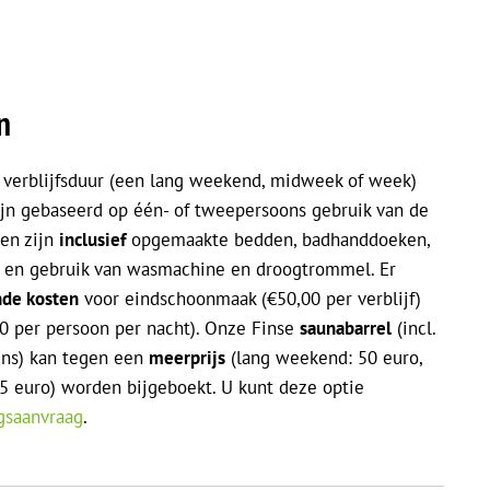
n
verblijfsduur (een lang weekend, midweek of week)
ijn gebaseerd op één- of tweepersoons gebruik van de
en zijn
inclusief
opgemaakte bedden, badhanddoeken,
fi en gebruik van wasmachine en droogtrommel. Er
nde kosten
voor eindschoonmaak (€50,00 per verblijf)
50 per persoon per nacht). Onze Finse
saunabarrel
(incl.
ens) kan tegen een
meerprijs
(lang weekend: 50 euro,
5 euro) worden bijgeboekt. U kunt deze optie
gsaanvraag
.