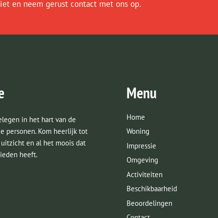
iet en neem gerust contact met ons op.
e
Menu
Home
legen in het hart van de
e personen. Kom heerlijk tot
Woning
uitzicht en al het moois dat
Impressie
ieden heeft.
Omgeving
Activiteiten
Beschikbaarheid
Beoordelingen
Contact