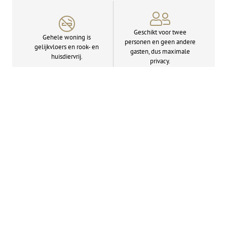
Geschikt voor twee
Gehele woning is
personen en geen andere
gelijkvloers en rook- en
gasten, dus maximale
huisdiervrij.
privacy.
Rijk uitgeruste open
Stijlvol ingerichte
keuken met inductie­
woonkamer met flat­
kookplaat en combi-
screen tv.
oven/­magnetron.
Dolce Gusto koffiezet­
Slaapkamer met
apparaat, water­koker en
comfortabele Emma-
grote koelkast met
matrassen en flatscreen tv.
vriesvak.