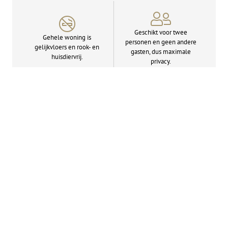
Geschikt voor twee
Gehele woning is
personen en geen andere
gelijkvloers en rook- en
gasten, dus maximale
huisdiervrij.
privacy.
Rijk uitgeruste open
Stijlvol ingerichte
keuken met inductie­
woonkamer met flat­
kookplaat en combi-
screen tv.
oven/­magnetron.
Dolce Gusto koffiezet­
Slaapkamer met
apparaat, water­koker en
comfortabele Emma-
grote koelkast met
matrassen en flatscreen tv.
vriesvak.