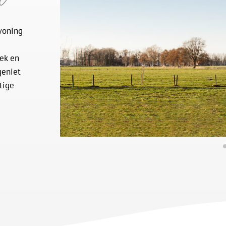
woning
ek en
geniet
tige