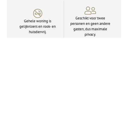
Geschikt voor twee
Gehele woning is
personen en geen andere
gelijkvloers en rook- en
gasten, dus maximale
huisdiervrij.
privacy.
Rijk uitgeruste open
Stijlvol ingerichte
keuken met inductie­
woonkamer met flat­
kookplaat en combi-
screen tv.
oven/­magnetron.
Dolce Gusto koffiezet­
Slaapkamer met
apparaat, water­koker en
comfortabele Emma-
grote koelkast met
matrassen en flatscreen tv.
vriesvak.